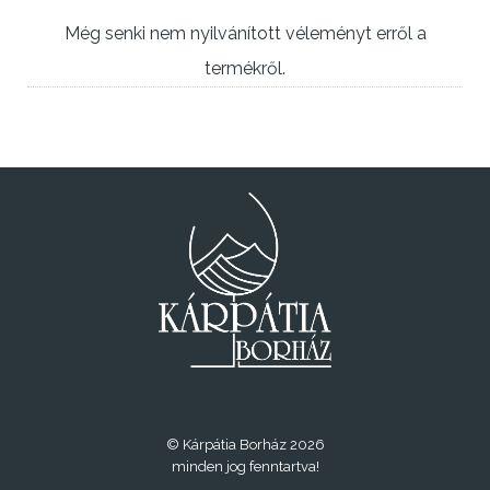
Még senki nem nyilvánított véleményt erről a
termékről.
© Kárpátia Borház 2026
minden jog fenntartva!