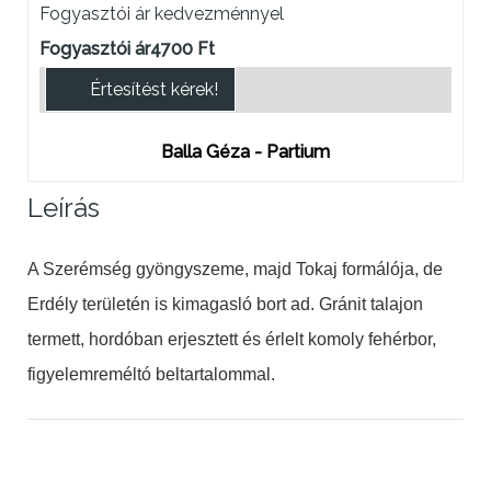
Fogyasztói ár kedvezménnyel
Fogyasztói ár
4700 Ft
Értesítést kérek!
Balla Géza - Partium
Leírás
A Szerémség gyöngyszeme, majd Tokaj formálója, de
Erdély területén is kimagasló bort ad.
Gránit talajon
termett, hordóban erjesztett és érlelt komoly fehérbor,
figyelemreméltó beltartalommal.